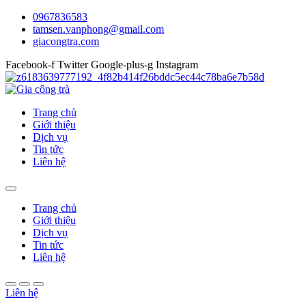
0967836583
tamsen.vanphong@gmail.com
giacongtra.com
Facebook-f
Twitter
Google-plus-g
Instagram
Trang chủ
Giới thiệu
Dịch vụ
Tin tức
Liên hệ
Trang chủ
Giới thiệu
Dịch vụ
Tin tức
Liên hệ
Liên hệ